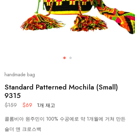
handmade bag
Standard Patterned Mochila (Small)
9315
$
159
$
69
1개 재고
콜롬비아 원주민이 100% 수공예로 약 1개월에 거쳐 만든
숄더 앤 크로스백