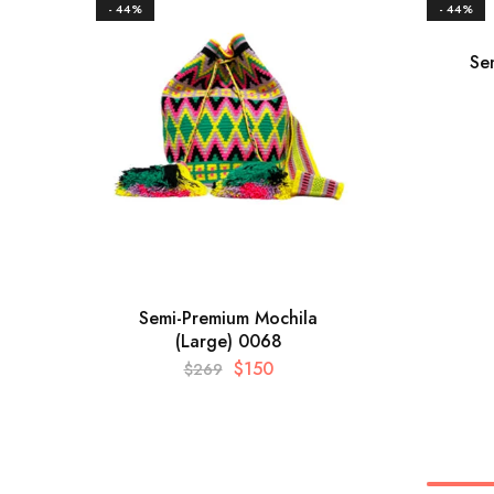
- 44%
- 44%
Se
Semi-Premium Mochila
(Large) 0068
$
150
$
269