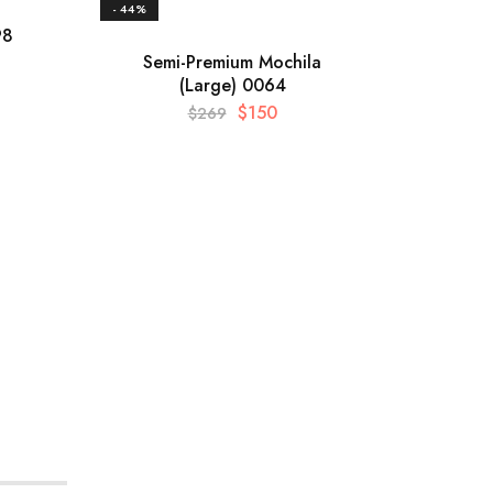
- 44%
98
Tote
Semi-Premium Mochila
(Large) 0064
$
150
$
269